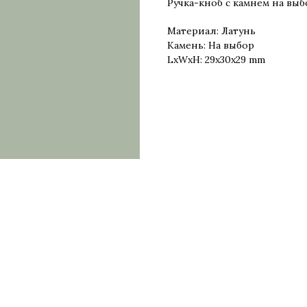
Ручка-кноб с камнем на выб
Материал: Латунь
Камень: На выбор
LxWxH: 29x30x29 mm